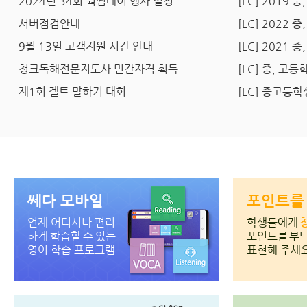
2024년 34회 웍썸데이 행사 일정
[LC] 2019
서버점검안내
[LC] 2022
9월 13일 고객지원 시간 안내
[LC] 2021
청크독해전문지도사 민간자격 획득
[LC] 중, 고
제1회 겔트 말하기 대회
[LC] 중고등
쎄다 모바일
포인트를
언제 어디서나 편리
학생들에게
하게 학습할 수 있는
포인트를 부
영어 학습 프로그램
표현해 주세