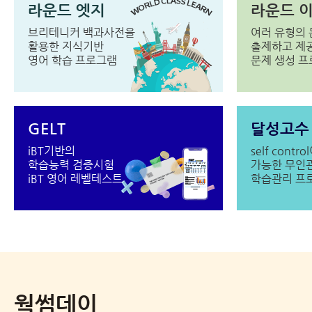
라운드 엣지
라운드 
브리테니커 백과사전을
여러 유형의
활용한 지식기반
출제하고 제
영어 학습 프로그램
문제 생성 
GELT
달성고수
iBT기반의
self contro
학습능력 검증시험
가능한 무인
iBT 영어 레벨테스트
학습관리 프
웍썸데이