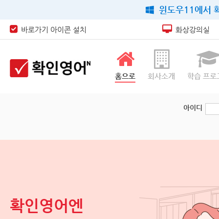
윈도우11에서 확
바로가기 아이콘 설치
화상강의실
홈으로
회사소개
학습 프로
아이디
new
확인영어엔
라운드엣지