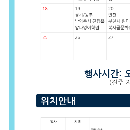
18
19
20
경기/동부
인천
남양주시 진접읍
부천시 원
알파영어학원
복사골문화
25
26
27
행사시간: 오
(진주 지
위치안내
일자
지역