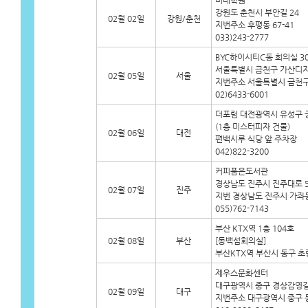
미래학원
강원도 춘천시 부안길 24
02월 02일
강원/춘천
지번주소 후평동 67-41
033)243-2777
BYC하이시티C동 회의실 3
서울특별시 금천구 가산디지
02월 05일
서울
지번주소 서울특별시 금천구 
02)6433-6001
더포럼 대전광역시 유성구 궁동
(1층 미스터피자 건물)
02월 06일
대전
편백시루 식당 앞 주차장
042)822-3200
커피품은도서관
경상남도 진주시 진주대로 5
02월 07일
진주
지번 경상남도 진주시 가좌동 
055)762-7143
부산 KTX역 1층 104호
02월 08일
부산
[동백섬회의실]
부산KTX역 부산시 동구 초량
제우스문화센터
대구광역시 중구 경상감영길 
02월 09일
대구
지번주소 대구광역시 중구 동