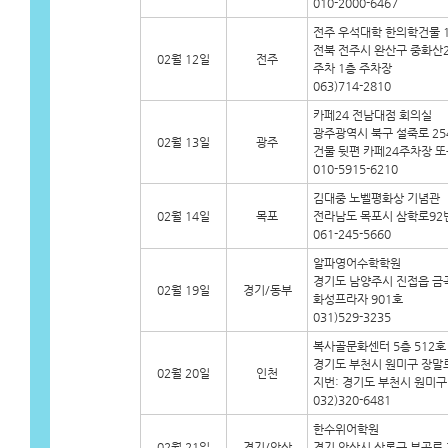
010-2000-6467
전주 우석대학 한의학건물 
전북 전주시 완산구 중화산2
02월 12일
전주
주차 1층 주차장
063)714-2810
카페24 전남대점 회의실
광주광역시 북구 설죽로 254
02월 13일
광주
건물 뒷편 카페24주차장 또
010-5915-6210
김대중 노벨평화상 기념관
02월 14일
목포
전라남도 목포시 삼학로92번
061-245-5660
알파영어수학학원
경기도 남양주시 진접읍 금곡리
02월 19일
경기/동부
화성프라자 901호
031)529-3235
복사골문화센터 5층 512호
경기도 부천시 원미구 장말로 1
02월 20일
인천
지번: 경기도 부천시 원미구 
032)320-6481
한수위어학원
02월 21일
경기/안산
경기 안산시 상록구 부곡로 3