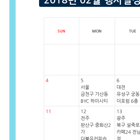
SUN
MON
TUE
4
5
6
서울
대전
금천구 가산동
유성구 궁동
BYC 하이시티
더포럼 6층
11
12
13
전주
광주
완산구 중화산2
북구 설죽로
가
카페24 전
더블유커피숍
점